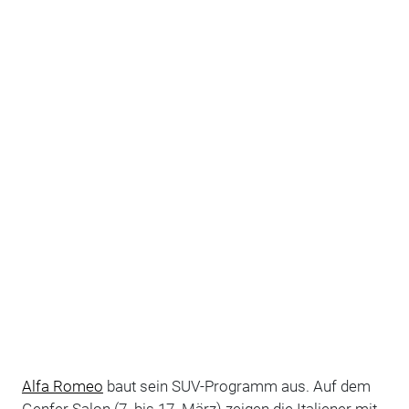
Alfa Romeo
baut sein SUV-Programm aus. Auf dem
Genfer Salon (7. bis 17. März) zeigen die Italiener mit