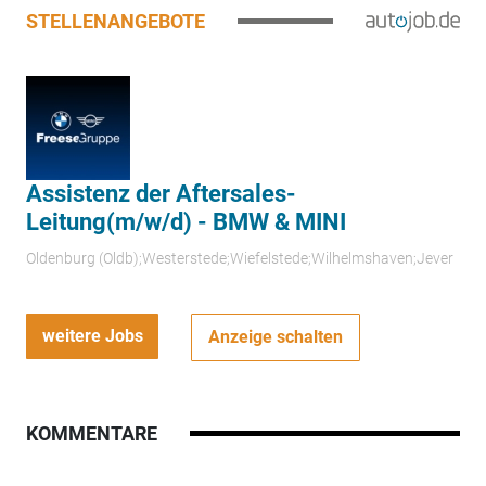
STELLENANGEBOTE
Assistenz der Aftersales-
Leitung(m/w/d) - BMW & MINI
Oldenburg (Oldb);Westerstede;Wiefelstede;Wilhelmshaven;Jever
weitere Jobs
Anzeige schalten
KOMMENTARE