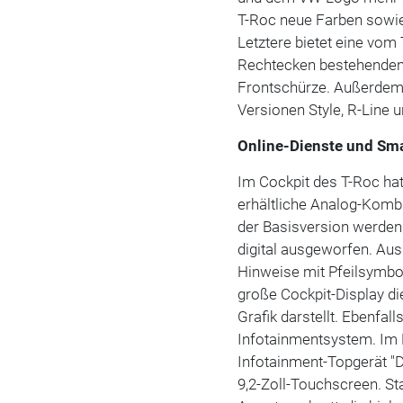
T-Roc neue Farben sowie 
Letztere bietet eine vom
Rechtecken bestehenden 
Frontschürze. Außerdem w
Versionen Style, R-Line u
Online-Dienste und Sm
Im Cockpit des T-Roc hat
erhältliche Analog-Kombi
der Basisversion werden
digital ausgeworfen. Aus
Hinweise mit Pfeilsymbol
große Cockpit-Display di
Grafik darstellt. Ebenfal
Infotainmentsystem. Im B
Infotainment-Topgerät "Di
9,2-Zoll-Touchscreen. Sta