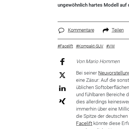
ungewöhnlich hartes Modell auf d
Kommentare
Teilen
#Facelift
#Kompakt-SUV
#VW
Von Mario Hommen
Bei seiner
Neuvorstellun
eine Zäsur: Auf die sons
üblichen Softoberflächen
und fühlbaren Bereiche d
dies allerdings keineswe
immerhin über eine Milli
die Spitze der deutsche
Facelift
könnte diese Erfo