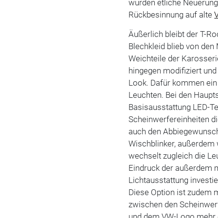
wurden etliche Neuerun
Rückbesinnung auf alte
Äußerlich bleibt der T-Ro
Blechkleid blieb von den
Weichteile der Karosser
hingegen modifiziert un
Look. Dafür kommen ein 
Leuchten. Bei den Haupts
Basisausstattung LED-Te
Scheinwerfereinheiten di
auch den Abbiegewunsch s
Wischblinker, außerdem w
wechselt zugleich die L
Eindruck der außerdem mo
Lichtausstattung investi
Diese Option ist zudem 
zwischen den Scheinwerfer
und dem VW-Logo mehr op