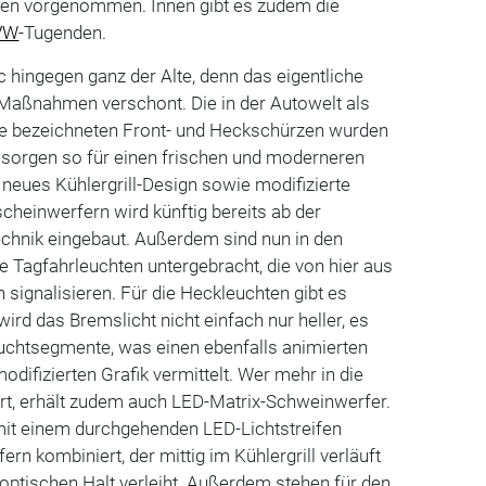
gen vorgenommen. Innen gibt es zudem die
VW
-Tugenden.
c hingegen ganz der Alte, denn das eigentliche
 Maßnahmen verschont. Die in der Autowelt als
ie bezeichneten Front- und Heckschürzen wurden
d sorgen so für einen frischen und moderneren
neues Kühlergrill-Design sowie modifizierte
cheinwerfern wird künftig bereits ab der
chnik eingebaut. Außerdem sind nun in den
e Tagfahrleuchten untergebracht, die von hier aus
ignalisieren. Für die Heckleuchten gibt es
ird das Bremslicht nicht einfach nur heller, es
euchtsegmente, was einen ebenfalls animierten
difizierten Grafik vermittelt. Wer mehr in die
ert, erhält zudem auch LED-Matrix-Schweinwerfer.
mit einem durchgehenden LED-Lichtstreifen
n kombiniert, der mittig im Kühlergrill verläuft
tischen Halt verleiht. Außerdem stehen für den