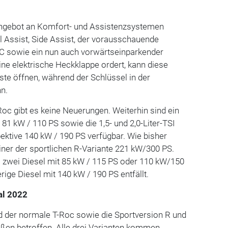
gebot an Komfort- und Assistenzsystemen
el Assist, Side Assist, der vorausschauende
sowie ein nun auch vorwärtseinparkender
ine elektrische Heckklappe ordert, kann diese
te öffnen, während der Schlüssel in der
n.
Roc gibt es keine Neuerungen. Weiterhin sind ein
 81 kW / 110 PS sowie die 1,5- und 2,0-Liter-TSI
ektive 140 kW / 190 PS verfügbar. Wie bisher
ziner der sportlichen R-Variante 221 kW/300 PS.
m zwei Diesel mit 85 kW / 115 PS oder 110 kW/150
ige Diesel mit 140 kW / 190 PS entfällt.
al 2022
 der normale T-Roc sowie die Sportversion R und
aßen betroffen. Alle drei Varianten kommen