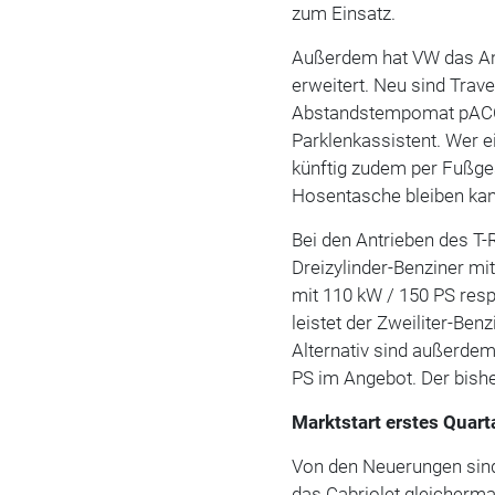
zum Einsatz.
Außerdem hat VW das An
erweitert. Neu sind Trav
Abstandstempomat pACC 
Parklenkassistent. Wer e
künftig zudem per Fußges
Hosentasche bleiben kan
Bei den Antrieben des T-
Dreizylinder-Benziner mit
mit 110 kW / 150 PS resp
leistet der Zweiliter-Ben
Alternativ sind außerde
PS im Angebot. Der bisher
Marktstart erstes Quart
Von den Neuerungen sind
das Cabriolet gleicherm