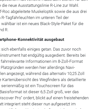
die neue Ausstattungslinie R-Line zur Wahl.
 T-Roc abgeleitete Muskeloptik sowie die aus drei
R-Tagfahrleuchten im unteren Teil der
ählbar ist ein neues Black-Style-Paket für die
nd R.
artphone-Konnektivität ausgebaut
 sich ebenfalls einiges getan. Das zuvor noch
instrument hat endgültig ausgedient. Bereits bei
 fahrrelevante Informationen im 8-Zoll-Format
 Platzgründen werden hier allerdings Navi-
en angezeigt, während das alternativ 10,25 Zoll
e Kartenübersicht des Wegfinders als detaillierte
ls serienmäßig ist ein Touchscreen für das
asisformat ist dieser 6,5 Zoll groß, wer das
scover Pro" ordert, blickt auf einen freistehenden
tt integriert steht dieser nun aufgesetzt im