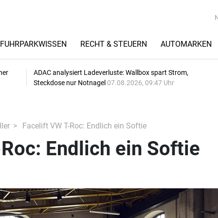
FUHRPARKWISSEN
RECHT & STEUERN
AUTOMARKEN
her
ADAC analysiert Ladeverluste: Wallbox spart Strom,
Steckdose nur Notnagel
07.08.2026, 09:47 Uhr
ler
Facelift VW T-Roc: Endlich ein Softie
-Roc: Endlich ein Softie