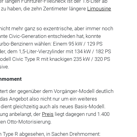
r langen Fünftürer-Fließheck ist der 1.6-Liter ab
 zu haben, die zehn Zentimeter längere
Limousine
ie nicht mehr ganz so exzentrische, aber immer noch
ehnte Civic-Generation entschieden hat, konnte
Turbo-Benzinern wählen: Einem 95 kW / 129 PS
nder, dem 1,5-Liter-Vierzylinder mit 134 kW / 182 PS
odell Civic Type R mit knackigen 235 kW / 320 PS
sive.
rehmoment
itert der gegenüber dem Vorgänger-Modell deutlich
 das Angebot also nicht nur um ein weiteres
dient gleichzeitig auch als neues Basis-Modell.
ung anbelangt, der
Preis
liegt dagegen rund 1.400
en Otto-Motorisierung.
om Type R abgesehen, in Sachen Drehmoment: