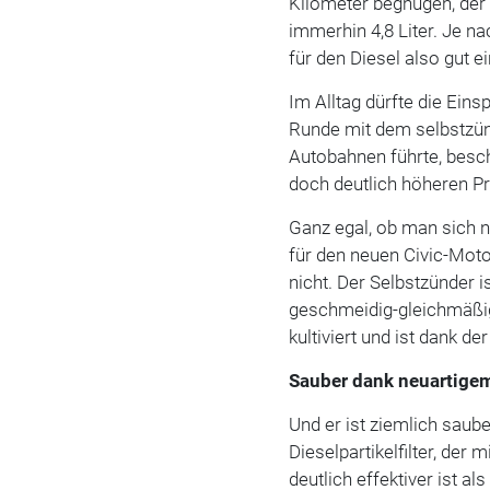
Kilometer begnügen, der 
immerhin 4,8 Liter. Je na
für den Diesel also gut ei
Im Alltag dürfte die Ein
Runde mit dem selbstzünd
Autobahnen führte, besc
doch deutlich höheren Pr
Ganz egal, ob man sich 
für den neuen Civic-Mot
nicht. Der Selbstzünder i
geschmeidig-gleichmäßig
kultiviert und ist dank
Sauber dank neuartigem 
Und er ist ziemlich saub
Dieselpartikelfilter, der
deutlich effektiver ist a