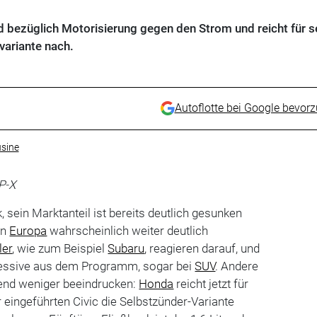
bezüglich Motorisierung gegen den Strom und reicht für s
variante nach.
Autoflotte bei Google bevor
sine
P-X
, sein Marktanteil ist bereits deutlich gesunken
in
Europa
wahrscheinlich weiter deutlich
ler
, wie zum Beispiel
Subaru
, reagieren darauf, und
essive aus dem Programm, sogar bei
SUV
. Andere
end weniger beeindrucken:
Honda
reicht jetzt für
eingeführten Civic die Selbstzünder-Variante