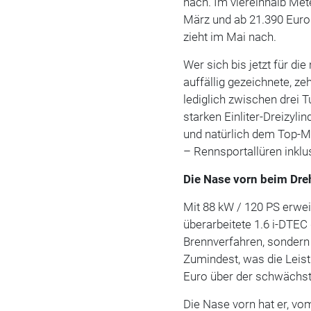
nach. Im viereinhalb Mete
März und ab 21.390 Euro
zieht im Mai nach.
Wer sich bis jetzt für d
auffällig gezeichnete, z
lediglich zwischen drei 
starken Einliter-Dreizyli
und natürlich dem Top-M
– Rennsportallüren inklu
Die Nase vorn beim D
Mit 88 kW / 120 PS erwe
überarbeitete 1.6 i-DTEC
Brennverfahren, sondern 
Zumindest, was die Leist
Euro über der schwächst
Die Nase vorn hat er, v