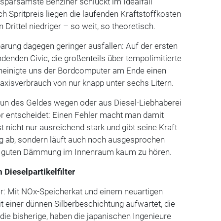
sparsamste Benziner schluckt im Idealfall
ch Spritpreis liegen die laufenden Kraftstoffkosten
n Drittel niedriger – so weit, so theoretisch.
sparung dagegen geringer ausfallen: Auf der ersten
enden Civic, die großenteils über tempolimitierte
heinigte uns der Bordcomputer am Ende einen
axisverbrauch von nur knapp unter sechs Litern.
nun des Geldes wegen oder aus Diesel-Liebhaberei
or entscheidet: Einen Fehler macht man damit
st nicht nur ausreichend stark und gibt seine Kraft
 ab, sondern läuft auch noch ausgesprochen
 der guten Dämmung im Innenraum kaum zu hören.
Dieselpartikelfilter
er: Mit NOx-Speicherkat und einem neuartigen
 mit einer dünnen Silberbeschichtung aufwartet, die
ls die bisherige, haben die japanischen Ingenieure