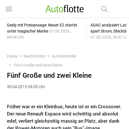
Geely mit Preisansage: Neuer E2 startet
ADAC analysiert Lade
unter magischer Marke
07.08.2026,
spart Strom, Steckdo
09:48 Uhr
07.08.2026, 09:47 Uh
Home
Nachrichten
Autohersteller
Fünf Große und zwei Kleine
Fünf Große und zwei Kleine
30.04.2015 06:00 Uhr
Früher war er ein Kleinbus, heute ist er ein Crossover.
Der neue Renault Espace wird schnittig und absolut
edel, verliert gleichzeitig massig an Platz, aber dank
der Power-Motoren auch sein "Bus"-Image.