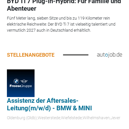
BYD Ti 7 Plug-in-Hybrid: Für Familie und
Abenteuer
Fünf Meter lang, sieben Sitze und bis zu 119 Kilometer rein
elektrische Reichweite: Der BYD Ti 7 ist vielseitig talentiert und
vermutlich 2027 auch in Deutschland erhältlich.
STELLENANGEBOTE
Assistenz der Aftersales-
Leitung(m/w/d) - BMW & MINI
Oldenburg (Oldb);Westerstede;Wiefelstede;Wilhelmshaven;Jever