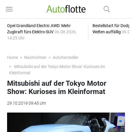
Opel Grandland Electric AWD: Mehr
Bestellstart für Dodg
Zugkraft fürs Elektro-SUV
06.08.2026,
Welten auffällig
06.08
14:25 Uhr
Home
Nachrichten
Autohersteller
Mitsubishi auf der Tokyo Motor Show: Kurioses im
Kleinformat
Mitsubishi auf der Tokyo Motor
Show: Kurioses im Kleinformat
29.10.2019 09:45 Uhr