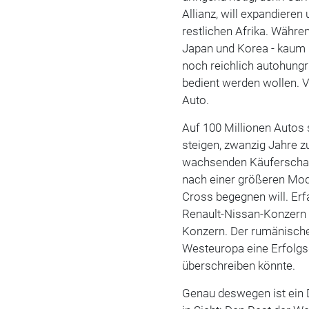
Allianz, will expandiere
restlichen Afrika. Währen
Japan und Korea - kaum m
noch reichlich autohungr
bedient werden wollen. V
Auto.
Auf 100 Millionen Autos 
steigen, zwanzig Jahre z
wachsenden Käuferschaft
nach einer größeren Mod
Cross begegnen will. Er
Renault-Nissan-Konzern s
Konzern. Der rumänische 
Westeuropa eine Erfolgsg
überschreiben könnte.
Genau deswegen ist ein D