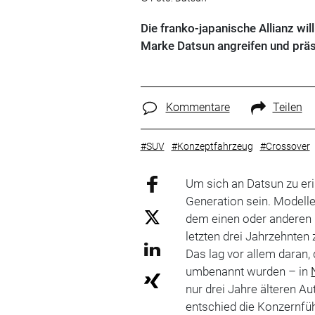
Die franko-japanische Allianz wil
Marke Datsun angreifen und präse
Kommentare
Teilen
#SUV
#Konzeptfahrzeug
#Crossover
Um sich an Datsun zu er
Generation sein. Modelle
dem einen oder anderen h
letzten drei Jahrzehnten
Das lag vor allem daran,
umbenannt wurden – in
nur drei Jahre älteren A
entschied die Konzernfüh