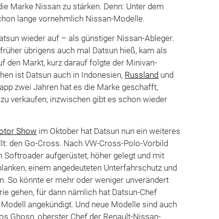
ie Marke Nissan zu stärken. Denn: Unter dem
chon lange vornehmlich Nissan-Modelle.
Datsun wieder auf – als günstiger Nissan-Ableger.
 früher übrigens auch mal Datsun hieß, kam als
uf den Markt, kurz darauf folgte der Minivan-
hen ist Datsun auch in Indonesien,
Russland
und
knapp zwei Jahren hat es die Marke geschafft,
zu verkaufen; inzwischen gibt es schon wieder
otor Show
im Oktober hat Datsun nun ein weiteres
ellt: den Go-Cross. Nach VW-Cross-Polo-Vorbild
 Softroader aufgerüstet, höher gelegt und mit
planken, einem angedeuteten Unterfahrschutz und
en. So könnte er mehr oder weniger unverändert
rie gehen, für dann nämlich hat Datsun-Chef
 Modell angekündigt. Und neue Modelle sind auch
los Ghosn, oberster Chef der Renault-Nissan-