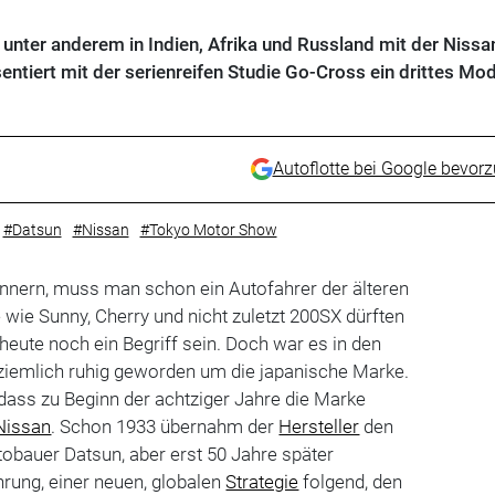
l unter anderem in Indien, Afrika und Russland mit der Nissa
ntiert mit der serienreifen Studie Go-Cross ein drittes Mod
Autoflotte bei Google bevor
#Datsun
#Nissan
#Tokyo Motor Show
innern, muss man schon ein Autofahrer der älteren
 wie Sunny, Cherry und nicht zuletzt 200SX dürften
eute noch ein Begriff sein. Doch war es in den
 ziemlich ruhig geworden um die japanische Marke.
 dass zu Beginn der achtziger Jahre die Marke
Nissan
. Schon 1933 übernahm der
Hersteller
den
utobauer Datsun, aber erst 50 Jahre später
rung, einer neuen, globalen
Strategie
folgend, den