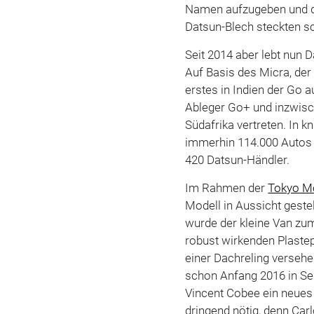
Namen aufzugeben und d
Datsun-Blech steckten s
Seit 2014 aber lebt nun 
Auf Basis des Micra, der
erstes in Indien der Go a
Ableger Go+ und inzwisc
Südafrika vertreten. In 
immerhin 114.000 Autos 
420 Datsun-Händler.
Im Rahmen der
Tokyo M
Modell in Aussicht gest
wurde der kleine Van zum
robust wirkenden Plaste
einer Dachreling verseh
schon Anfang 2016 in Se
Vincent Cobee ein neues
dringend nötig, denn Car