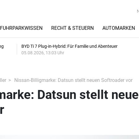
FUHRPARKWISSEN
RECHT & STEUERN
AUTOMARKEN
ng
BYD Ti 7 Plug-in-Hybrid: Für Familie und Abenteuer
05.08.2026, 13:03 Uhr
ler
Nissan-Billigmarke: Datsun stellt neuen Softroader vor
marke: Datsun stellt neu
r