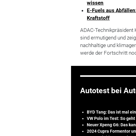
wissen
E-Fuels aus Abfällen
Kraftstoff
ADAC-Technikpräsident K
sind ermutigend und zei
nachhaltige und klimage
werde der Fortschritt no
Autotest bei Aut
BYD Tang: Das ist mal ei
VW Polo im Test: So geht
Neuer Xpeng G6: Das kann
2024 Cupra Formentor und