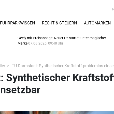
FUHRPARKWISSEN
RECHT & STEUERN
AUTOMARKEN
Geely mit Preisansage: Neuer E2 startet unter magischer
Marke
07.08.2026, 09:48 Uhr
ler
TU Darmstadt: Synthetischer Kraftstoff problemlos einse
 Synthetischer Kraftstof
insetzbar