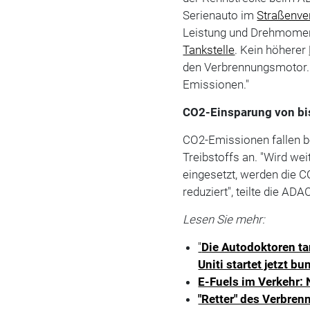
Serienauto im
Straßenve
Leistung und Drehmomen
Tankstelle
. Kein höherer
den Verbrennungsmotor.
Emissionen."
CO2-Einsparung von bi
CO2-Emissionen fallen b
Treibstoffs an. "Wird w
eingesetzt, werden die 
reduziert", teilte die ADA
Lesen Sie mehr:
"
Die Autodoktoren t
Uniti startet jetzt b
E-Fuels im Verkehr:
"Retter" des Verbren