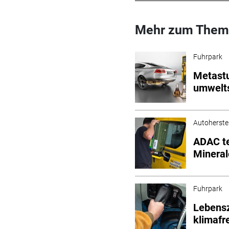
Mehr zum Them
Fuhrpark
Metastu
umwelt
Autoherstel
ADAC te
Mineral
Fuhrpark
Lebensz
klimafr