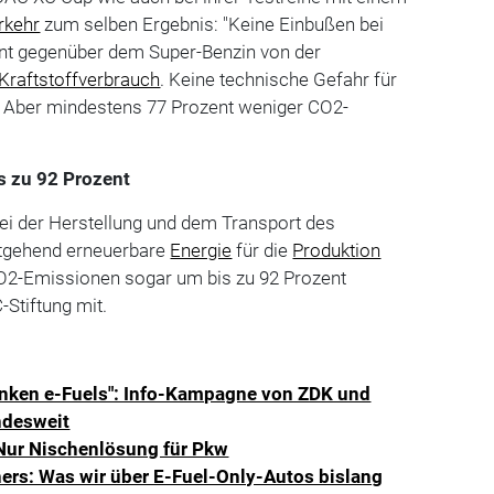
rkehr
zum selben Ergebnis: "Keine Einbußen bei
t gegenüber dem Super-Benzin von der
Kraftstoffverbrauch
. Keine technische Gefahr für
 Aber mindestens 77 Prozent weniger CO2-
s zu 92 Prozent
ei der Herstellung und dem Transport des
eitgehend erneuerbare
Energie
für die
Produktion
CO2-Emissionen sogar um bis zu 92 Prozent
C-Stiftung mit.
anken e-Fuels": Info-Kampagne von ZDK und
undesweit
 Nur Nischenlösung für Pkw
ners: Was wir über E-Fuel-Only-Autos bislang