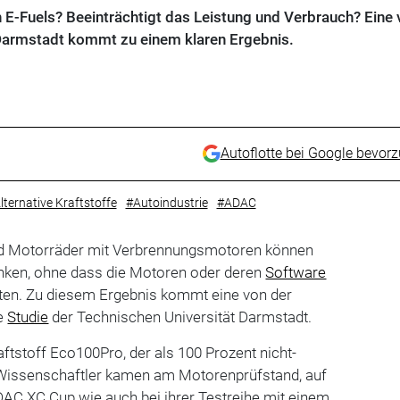
E-Fuels? Beeinträchtigt das Leistung und Verbrauch? Eine
Darmstadt kommt zu einem klaren Ergebnis.
Autoflotte bei Google bevor
lternative Kraftstoffe
#Autoindustrie
#ADAC
d Motorräder mit Verbrennungsmotoren können
nken, ohne dass die Motoren oder deren
Software
en. Zu diesem Ergebnis kommt eine von der
te
Studie
der Technischen Universität Darmstadt.
ftstoff Eco100Pro, der als 100 Prozent nicht-
Die Wissenschaftler kamen am Motorenprüfstand, auf
AC XC Cup wie auch bei ihrer Testreihe mit einem