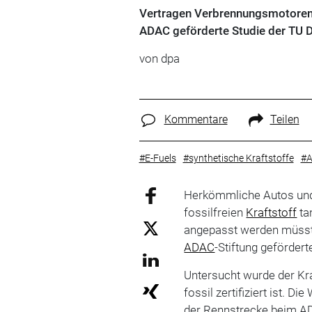
Vertragen Verbrennungsmotoren 
ADAC geförderte Studie der TU 
von
dpa
Kommentare
Teilen
#E-Fuels
#synthetische Kraftstoffe
#A
Herkömmliche Autos un
fossilfreien
Kraftstoff
ta
angepasst werden müsst
ADAC
-Stiftung geförder
Untersucht wurde der Kra
fossil zertifiziert ist. 
der Rennstrecke beim AD