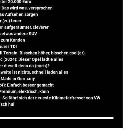
nter 20.000 Euro
 : Das wird was, versprochen
was Aufsehen sorgen
 (zu) teuer
r, aufgeräumter, cleverer
s etwas andere SUV
s zum Kunden
ourer TDI
 Terrain: Bisschen höher, bisschen cool(er)
 (2024): Dieser Opel lädt e alles
r dieselt denn da (noch)?
eite ist nichts, schnell laden alles
: Made in Germany
4): Einfach besser gemacht
remium, elektrisch, klein
: So fährt sich der neueste Kilometerfresser von VW
isch hui