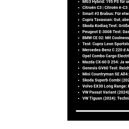
MG3 Hybrid: 195 PS für u
Citroën C3 | Citroën ë-C3
Smart #3 Brabus: Für et
Cupra Tavascan: Gut, aber
Skoda Kodiaq Test: Größe
Peugeot E-3008 Test: Da
BMW CE 02: Mit Coolnes
Test: Cupra Leon Sportst
Mercedes-Benz C 220 d All
Opel Combo Cargo Electric
Mazda CX-60 D 254: Ja we
Genesis GV60 Test: Reichw
Mini Countryman SE All4
Skoda Superb Combi (202
Volvo EX30 Long Range: P
VW Passat Variant (2024)
VW Tiguan (2024): Techn