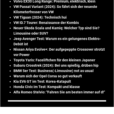
Volvo EX30 Long Range: Premium, elektrisch, klein
VW Passat Variant (2024): So fährt sich der neueste
Kilometerfresser von VW
VW Tiguan (2024): Technisch hui
VW ID.7 Tourer: Renaissance der Kombis
Neuer Skoda Scala und Kamiq: Welcher Typ sind Sie?
Limousine oder SUV?
Jeep Avenger Test: Warum es ein gelungenes Elektro-
Debüt ist
Nissan Ariya Evolve+: Der aufgepeppte Crossover strotzt
vor Power
Toyota Yaris: Faceliftchen für den kleinen Japaner
Subaru Crosstrek (2024): Bei uns spießig, drüben hip
BMW 5er Test: Business(-Limousine) not as usual
Warum sich der Opel Corsa so gut verkauft
Kia EV6 GT im Test: Korea-Katapult
Honda Civic im Test: Kompakt und klasse
Alfa Romeo Stelvio: "Fahren Sie am besten immer auf d!"