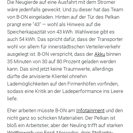
Die Neugierde auf eine Ausfahrt mit dem Stromer
wäre jedenfalls geweckt. Und zu dieser hat das Team
von B-ON eingeladen. Hinten auf der Tür des Pelkan
prangt eine "43" — wohl als Hinweis auf die
Speicherkapazität von 43 kWh. Wahlweise gibt es
auch 54 kWh. Das spricht dafür, dass der Transporter
wohl vor allem für innerstädtischen Verteilerverkehr
ausgelegt ist. B-ON verspricht, dass der
Akku
binnen
35 Minuten von 30 auf 80 Prozent geladen werden
kann. Das sind jetzt keine Traumwerte, allerdings
dürfte die anvisierte Klientel ohnehin
Lademöglichkeiten auf den Firmenhöfen vorfinden,
sodass eine Kritik an der Ladeperformance ins Leere
liefe.
Eher arbeiten müsste B-ON am
Infotainment
und den
nicht ganz so schicken Materialien. Der Pelkan ist
bloß ein Arbeitstier, aber der Neuling trifft auf starken
Wettbewerb
von
Ford
, Mercedes, dem
Stellantis
-