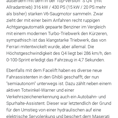
außerdem mit dem in der Top-Version "S Q4" (mit
Allradantrieb) 316 kW / 430 PS (15 kW / 20 PS mehr
als bisher) starken V6-Saugmotor sammeln. Zwar
zieht der mit einer beim Anfahren recht ruppigen
Achtgangautomatik gepaarte Benziner im Vergleich
mit einem modernen Turbo-Triebwerk den Kürzeren,
sympathisch ist das klangstarke Triebwerk, das von
Ferrari mitentwickelt wurde, aber allemal. Die
Höchstgeschwindigkeit des Q4 liegt bei 286 km/h, den
0-100-Sprint erledigt das Fahrzeug in 4,7 Sekunden.
Ebenfalls mit dem Facelift haben es diverse neue
Fahrassistenten in den Ghibli geschafft, der nun
"semiautonom" unterwegs ist. Dazu zählt neben einem
aktiven Totwinkel-Warner und einer
Verkehrszeichenerkennung auch ein Autobahn- und
Spurhalte-Assistent. Dieser war letztendlich der Grund
für den Umstieg von einer hydraulischen auf eine
elektrische Servolenkung und beschert dem Maserati