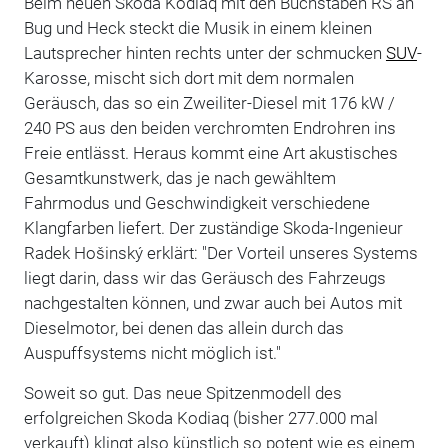
Beim neuen Skoda Kodiaq mit den Buchstaben RS an
Bug und Heck steckt die Musik in einem kleinen
Lautsprecher hinten rechts unter der schmucken
SUV
-
Karosse, mischt sich dort mit dem normalen
Geräusch, das so ein Zweiliter-Diesel mit 176 kW /
240 PS aus den beiden verchromten Endrohren ins
Freie entlässt. Heraus kommt eine Art akustisches
Gesamtkunstwerk, das je nach gewähltem
Fahrmodus und Geschwindigkeit verschiedene
Klangfarben liefert. Der zuständige Skoda-Ingenieur
Radek Hošinský erklärt: "Der Vorteil unseres Systems
liegt darin, dass wir das Geräusch des Fahrzeugs
nachgestalten können, und zwar auch bei Autos mit
Dieselmotor, bei denen das allein durch das
Auspuffsystems nicht möglich ist."
Soweit so gut. Das neue Spitzenmodell des
erfolgreichen Skoda Kodiaq (bisher 277.000 mal
verkauft) klingt also künstlich so potent wie es einem