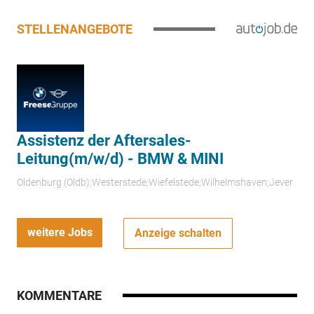
STELLENANGEBOTE
Assistenz der Aftersales-
Leitung(m/w/d) - BMW & MINI
Oldenburg (Oldb);Westerstede;Wiefelstede;Wilhelmshaven;Jever
weitere Jobs
Anzeige schalten
KOMMENTARE