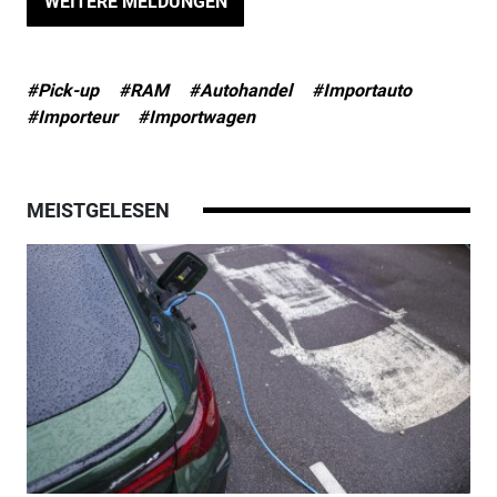
WEITERE MELDUNGEN
#Pick-up
#RAM
#Autohandel
#Importauto
#Importeur
#Importwagen
MEISTGELESEN