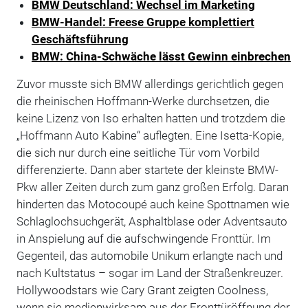
BMW Deutschland: Wechsel im Marketing
BMW-Handel: Freese Gruppe komplettiert
Geschäftsführung
BMW: China-Schwäche lässt Gewinn einbrechen
Zuvor musste sich BMW allerdings gerichtlich gegen
die rheinischen Hoffmann-Werke durchsetzen, die
keine Lizenz von Iso erhalten hatten und trotzdem die
„Hoffmann Auto Kabine“ auflegten. Eine Isetta-Kopie,
die sich nur durch eine seitliche Tür vom Vorbild
differenzierte. Dann aber startete der kleinste BMW-
Pkw aller Zeiten durch zum ganz großen Erfolg. Daran
hinderten das Motocoupé auch keine Spottnamen wie
Schlaglochsuchgerät, Asphaltblase oder Adventsauto
in Anspielung auf die aufschwingende Fronttür. Im
Gegenteil, das automobile Unikum erlangte nach und
nach Kultstatus – sogar im Land der Straßenkreuzer.
Hollywoodstars wie Cary Grant zeigten Coolness,
wenn sie medienwirksam aus der Fronttüröffnung der