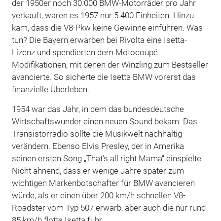
der 1950er noch 30.000 BMW-Motorräder pro Jahr
verkauft, waren es 1957 nur 5.400 Einheiten. Hinzu
kam, dass die V8-Pkw keine Gewinne einfuhren. Was
tun? Die Bayern erwarben bei Rivolta eine Isetta-
Lizenz und spendierten dem Motocoupé
Modifikationen, mit denen der Winzling zum Bestseller
avancierte. So sicherte die Isetta BMW vorerst das
finanzielle Überleben.
1954 war das Jahr, in dem das bundesdeutsche
Wirtschaftswunder einen neuen Sound bekam: Das
Transistorradio sollte die Musikwelt nachhaltig
verändern. Ebenso Elvis Presley, der in Amerika
seinen ersten Song „That’s all right Mama“ einspielte.
Nicht ahnend, dass er wenige Jahre später zum
wichtigen Markenbotschafter für BMW avancieren
würde, als er einen über 200 km/h schnellen V8-
Roadster vom Typ 507 erwarb, aber auch die nur rund
85 km/h flotte Isetta fuhr.