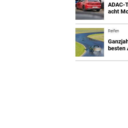
ADAC-Te
acht Mo
Reifen
Ganzjah
besten 