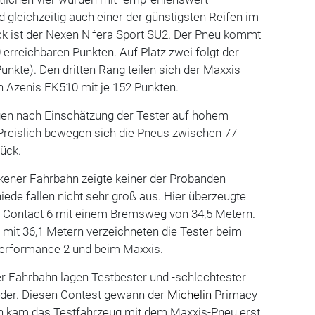
d gleichzeitig auch einer der günstigsten Reifen im
ck ist der Nexen N'fera Sport SU2. Der Pneu kommt
erreichbaren Punkten. Auf Platz zwei folgt der
nkte). Den dritten Rang teilen sich der Maxxis
n Azenis FK510 mit je 152 Punkten.
egen nach Einschätzung der Tester auf hohem
 Preislich bewegen sich die Pneus zwischen 77
ück.
kener Fahrbahn zeigte keiner der Probanden
ede fallen nicht sehr groß aus. Hier überzeugte
m
Contact 6 mit einem Bremsweg von 34,5 Metern.
mit 36,1 Metern verzeichneten die Tester beim
Performance 2 und beim Maxxis.
r Fahrbahn lagen Testbester und -schlechtester
der. Diesen Contest gewann der
Michelin
Primacy
n kam das Testfahrzeug mit dem Maxxis-Pneu erst