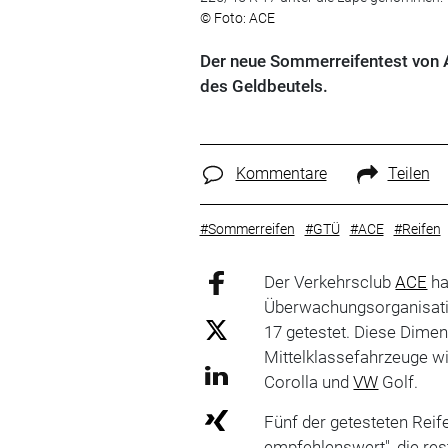
© Foto: ACE
Der neue Sommerreifentest von 
des Geldbeutels.
Kommentare
Teilen
#Sommerreifen
#GTÜ
#ACE
#Reifen
Der Verkehrsclub
ACE
ha
Überwachungsorganisat
17 getestet. Diese Dimen
Mittelklassefahrzeuge w
Corolla und
VW
Golf.
Fünf der getesteten Reif
empfehlenswert", die res