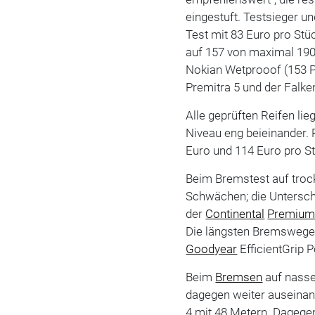
eingestuft. Testsieger un
Test mit 83 Euro pro Stü
auf 157 von maximal 190 
Nokian Wetprooof (153 Pu
Premitra 5 und der Falke
Alle geprüften Reifen li
Niveau eng beieinander.
Euro und 114 Euro pro St
Beim Bremstest auf troc
Schwächen; die Unterschi
der
Continental
Premiu
Die längsten Bremswege 
Goodyear
EfficientGrip 
Beim
Bremsen
auf nasse
dagegen weiter auseinan
4 mit 48 Metern. Dagege