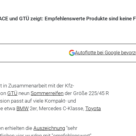
ACE und GTÜ zeigt: Empfehlenswerte Produkte sind keine 
Autoflotte bei Google bevor
t in Zusammenarbeit mit der Kfz-
ion
GTÜ
neun
Sommerreifen
der Größe 225/45 R
sion passt auf viele Kompakt- und
ie etwa
BMW
2er, Mercedes C-Klasse,
Toyota
en erhielten die
Auszeichnung
"sehr
tlichen vier wurden mit "empfehlenswert"