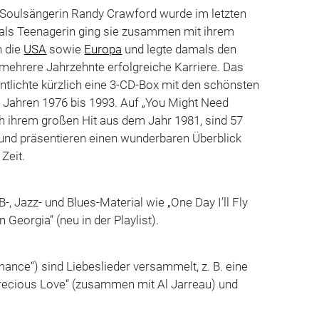
d Soulsängerin Randy Crawford wurde im letzten
n als Teenagerin ging sie zusammen mit ihrem
h die
USA
sowie
Europa
und legte damals den
 mehrere Jahrzehnte erfolgreiche Karriere. Das
ntlichte kürzlich eine 3-CD-Box mit den schönsten
Jahren 1976 bis 1993. Auf „You Might Need
 ihrem großen Hit aus dem Jahr 1981, sind 57
t und präsentieren einen wunderbaren Überblick
 Zeit.
B-, Jazz- und Blues-Material wie „One Day I’ll Fly
 Georgia” (neu in der Playlist).
ance“) sind Liebeslieder versammelt, z. B. eine
Precious Love“ (zusammen mit Al Jarreau) und