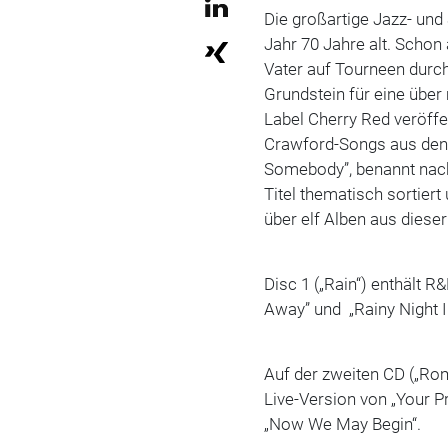
Die großartige Jazz- un
Jahr 70 Jahre alt. Scho
Vater auf Tourneen durc
Grundstein für eine über
Label Cherry Red veröffe
Crawford-Songs aus den 
Somebody”, benannt nach
Titel thematisch sortier
über elf Alben aus dieser
Disc 1 („Rain“) enthält R&
Away” und „Rainy Night In
Auf der zweiten CD („Rom
Live-Version von „Your 
„Now We May Begin“.