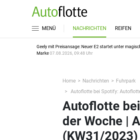
MENÜ
NACHRICHTEN
REIFEN
Geely mit Preisansage: Neuer E2 startet unter magisc
Marke
07.08.2026, 09:48 Uhr
Home
Nachrichten
Fuhrpark
Autoflotte bei Spotify: Autofl
Autoflotte be
der Woche | 
(KW31/2023)