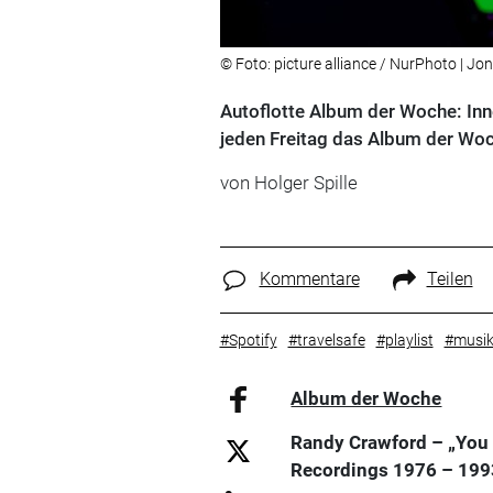
© Foto: picture alliance / NurPhoto | J
Autoflotte Album der Woche: Inne
jeden Freitag das Album der Woc
von Holger Spille
Kommentare
Teilen
#Spotify
#travelsafe
#playlist
#musi
Album der Woche
Randy Crawford – „You
Recordings 1976 – 199