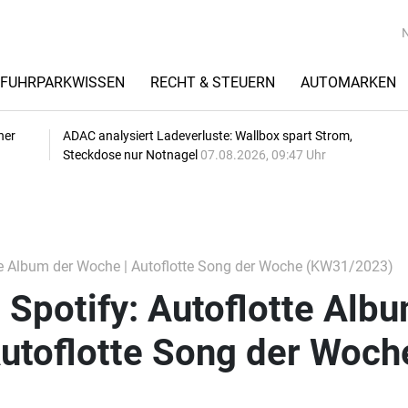
FUHRPARKWISSEN
RECHT & STEUERN
AUTOMARKEN
her
ADAC analysiert Ladeverluste: Wallbox spart Strom,
Steckdose nur Notnagel
07.08.2026, 09:47 Uhr
otte Album der Woche | Autoflotte Song der Woche (KW31/2023)
i Spotify: Autoflotte Alb
Autoflotte Song der Woch