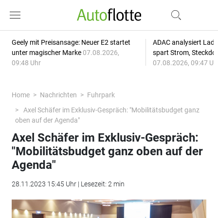
Geely mit Preisansage: Neuer E2 startet
ADAC analysiert Lade
unter magischer Marke
07.08.2026,
spart Strom, Steckdo
09:48 Uhr
07.08.2026, 09:47 Uh
Home
Nachrichten
Fuhrpark
Axel Schäfer im Exklusiv-Gespräch: "Mobilitätsbudget ganz
oben auf der Agenda"
Axel Schäfer im Exklusiv-Gespräch:
"Mobilitätsbudget ganz oben auf der
Agenda"
28.11.2023 15:45 Uhr | Lesezeit: 2 min