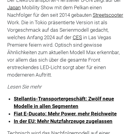
Japan
Mobility Show mit dem Pelkan einen
Nachfolger für den seit 2014 gebauten
Streetscooter
Work. Die in Tokio präsentierte Version ist als
Vorgeschmack auf das Serienmodell gedacht,
welches Anfang 2024 auf der
CES
in Las Vegas
Premiere feiern wird. Optisch sind gewisse
Ähnlichkeiten zum aktuellen Modell Max erkennbar,
vor allem das sich über die gesamte Front
erstreckendes LED-Licht sorgt aber für einen
moderneren Auftritt.
Lesen Sie mehr
Stellantis-Transportergeschäft: Zwölf neue
Modelle in allen Segmenten
Fiat E-Ducato: Mehr Power, mehr Reichweite
In der EU: Mehr Nutzfahrzeuge zugelassen
Technisch wird das Nachfolgemodell auf einer