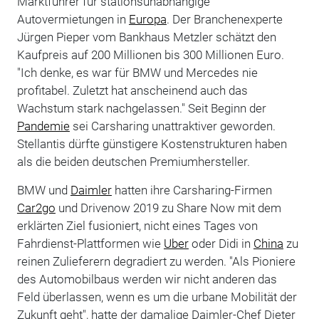
Marktführer für stationsunabhängige
Autovermietungen in
Europa
. Der Branchenexperte
Jürgen Pieper vom Bankhaus Metzler schätzt den
Kaufpreis auf 200 Millionen bis 300 Millionen Euro.
"Ich denke, es war für BMW und Mercedes nie
profitabel. Zuletzt hat anscheinend auch das
Wachstum stark nachgelassen." Seit Beginn der
Pandemie
sei Carsharing unattraktiver geworden.
Stellantis dürfte günstigere Kostenstrukturen haben
als die beiden deutschen Premiumhersteller.
BMW und
Daimler
hatten ihre Carsharing-Firmen
Car2go
und Drivenow 2019 zu Share Now mit dem
erklärten Ziel fusioniert, nicht eines Tages von
Fahrdienst-Plattformen wie
Uber
oder Didi in
China
zu
reinen Zulieferern degradiert zu werden. "Als Pioniere
des Automobilbaus werden wir nicht anderen das
Feld überlassen, wenn es um die urbane Mobilität der
Zukunft geht", hatte der damalige Daimler-Chef Dieter