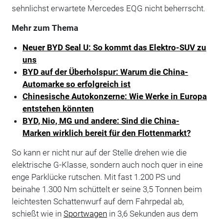
sehnlichst erwartete Mercedes EQG nicht beherrscht.
Mehr zum Thema
Neuer BYD Seal U: So kommt das Elektro-SUV zu
uns
BYD auf der Überholspur: Warum die China-
Automarke so erfolgreich ist
Chinesische Autokonzerne: Wie Werke in Europa
entstehen könnten
BYD, Nio, MG und andere: Sind die China-
Marken wirklich bereit für den Flottenmarkt?
So kann er nicht nur auf der Stelle drehen wie die
elektrische G-Klasse, sondern auch noch quer in eine
enge Parklücke rutschen. Mit fast 1.200 PS und
beinahe 1.300 Nm schüttelt er seine 3,5 Tonnen beim
leichtesten Schattenwurf auf dem Fahrpedal ab,
schießt wie in
Sportwagen
in 3,6 Sekunden aus dem