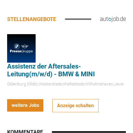
STELLENANGEBOTE
Assistenz der Aftersales-
Leitung(m/w/d) - BMW & MINI
Oldenburg (Oldb);Westerstede;Wiefelstede;Wilhelmshaven;Jever
weitere Jobs
Anzeige schalten
KOMMENTARE