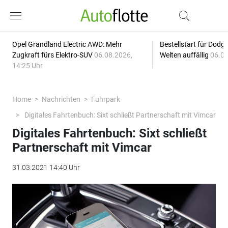
Opel Grandland Electric AWD: Mehr
Bestellstart für Dodg
Zugkraft fürs Elektro-SUV
06.08.2026,
Welten auffällig
06.08
14:25 Uhr
Home
Nachrichten
Fuhrpark
Digitales Fahrtenbuch: Sixt schließt Partnerschaft mit Vimcar
Digitales Fahrtenbuch: Sixt schließt
Partnerschaft mit Vimcar
31.03.2021 14:40 Uhr