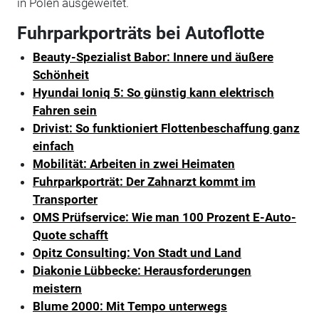
in Polen ausgeweitet.
Fuhrparkporträts bei Autoflotte
Beauty-Spezialist Babor: Innere und äußere
Schönheit
Hyundai Ioniq 5: So günstig kann elektrisch
Fahren sein
Drivist: So funktioniert Flottenbeschaffung ganz
einfach
Mobilität: Arbeiten in zwei Heimaten
Fuhrparkporträt: Der Zahnarzt kommt im
Transporter
OMS Prüfservice: Wie man 100 Prozent E-Auto-
Quote schafft
Opitz Consulting: Von Stadt und Land
Diakonie Lübbecke: Herausforderungen
meistern
Blume 2000: Mit Tempo unterwegs