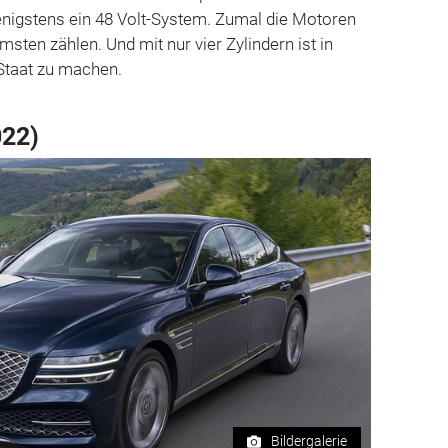
enigstens ein 48 Volt-System. Zumal die Motoren
sten zählen. Und mit nur vier Zylindern ist in
 Staat zu machen.
022)
Bildergalerie