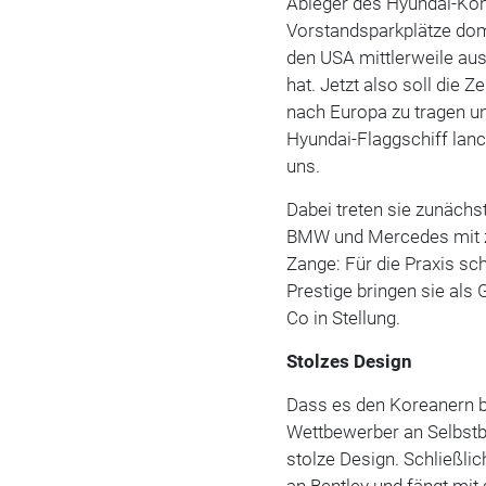
Ableger des Hyundai-Konz
Vorstandsparkplätze dom
den USA mittlerweile aus
hat. Jetzt also soll die 
nach Europa zu tragen u
Hyundai-Flaggschiff lan
uns.
Dabei treten sie zunächs
BMW und Mercedes mit z
Zange: Für die Praxis s
Prestige bringen sie al
Co in Stellung.
Stolzes Design
Dass es den Koreanern b
Wettbewerber an Selbstbe
stolze Design. Schließli
an Bentley und fängt mit