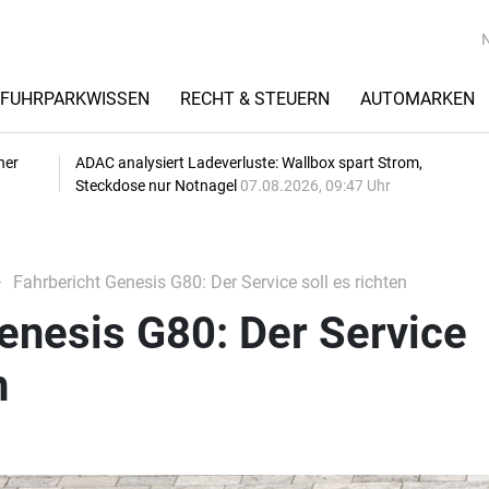
FUHRPARKWISSEN
RECHT & STEUERN
AUTOMARKEN
her
ADAC analysiert Ladeverluste: Wallbox spart Strom,
Steckdose nur Notnagel
07.08.2026, 09:47 Uhr
Fahrbericht Genesis G80: Der Service soll es richten
enesis G80: Der Service
n