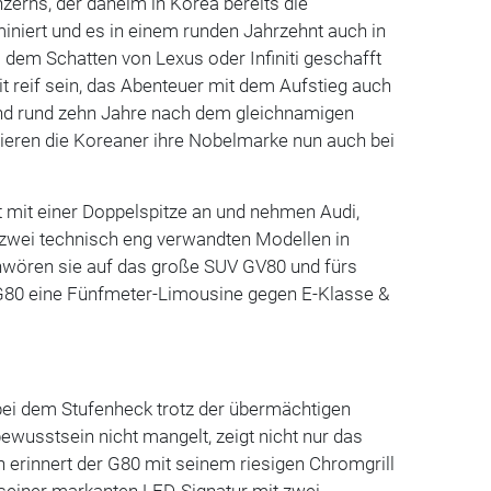
erns, der daheim in Korea bereits die
iniert und es in einem runden Jahrzehnt auch in
 dem Schatten von Lexus oder Infiniti geschafft
Zeit reif sein, das Abenteuer mit dem Aufstieg auch
nd rund zehn Jahre nach dem gleichnamigen
cieren die Koreaner ihre Nobelmarke nun auch bei
t mit einer Doppelspitze an und nehmen Audi,
wei technisch eng verwandten Modellen in
chwören sie auf das große SUV GV80 und fürs
s G80 eine Fünfmeter-Limousine gegen E-Klasse &
ei dem Stufenheck trotz der übermächtigen
wusstsein nicht mangelt, zeigt nicht nur das
ch erinnert der G80 mit seinem riesigen Chromgrill
 seiner markanten LED-Signatur mit zwei