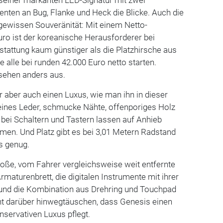
nten an Bug, Flanke und Heck die Blicke. Auch die
gewissen Souveränität: Mit einem Netto-
ro ist der koreanische Herausforderer bei
tattung kaum günstiger als die Platzhirsche aus
 alle bei runden 42.000 Euro netto starten.
sehen anders aus.
r aber auch einen Luxus, wie man ihn in dieser
eines Leder, schmucke Nähte, offenporiges Holz
l bei Schaltern und Tastern lassen auf Anhieb
men. Und Platz gibt es bei 3,01 Metern Radstand
ls genug.
oße, vom Fahrer vergleichsweise weit entfernte
aturenbrett, die digitalen Instrumente mit ihrer
 und die Kombination aus Drehring und Touchpad
cht darüber hinwegtäuschen, dass Genesis einen
nservativen Luxus pflegt.