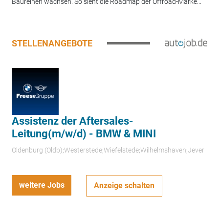
Baureihen wachsen. So sieht die Roadmap der Offroad-Marke...
STELLENANGEBOTE
Assistenz der Aftersales-
Leitung(m/w/d) - BMW & MINI
Oldenburg (Oldb);Westerstede;Wiefelstede;Wilhelmshaven;Jever
weitere Jobs
Anzeige schalten