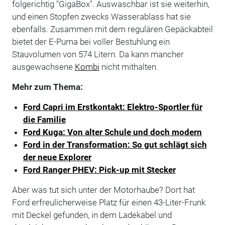
folgerichtig "GigaBox". Auswaschbar ist sie weiterhin,
und einen Stopfen zwecks Wasserablass hat sie
ebenfalls. Zusammen mit dem regulären Gepäckabteil
bietet der E-Puma bei voller Bestuhlung ein
Stauvolumen von 574 Litern. Da kann mancher
ausgewachsene
Kombi
nicht mithalten.
Mehr zum Thema:
Ford Capri im Erstkontakt: Elektro-Sportler für
die Familie
Ford Kuga: Von alter Schule und doch modern
Ford in der Transformation: So gut schlägt sich
der neue Explorer
Ford Ranger PHEV: Pick-up mit Stecker
Aber was tut sich unter der Motorhaube? Dort hat
Ford erfreulicherweise Platz für einen 43-Liter-Frunk
mit Deckel gefunden, in dem Ladekabel und