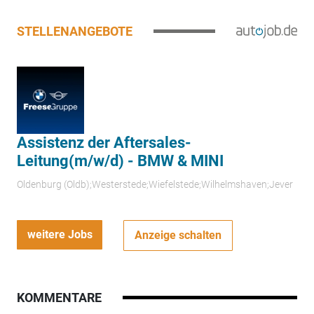
STELLENANGEBOTE
Assistenz der Aftersales-
Leitung(m/w/d) - BMW & MINI
Oldenburg (Oldb);Westerstede;Wiefelstede;Wilhelmshaven;Jever
weitere Jobs
Anzeige schalten
KOMMENTARE