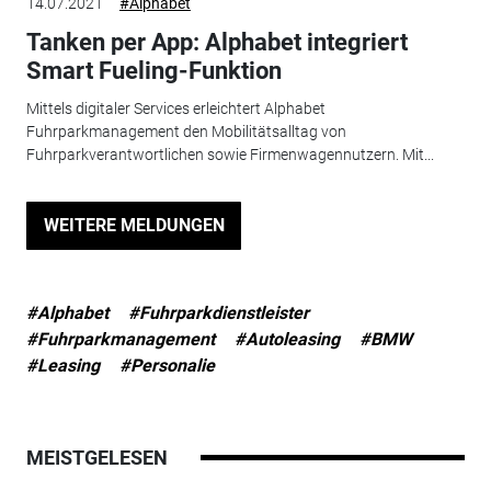
14.07.2021
#Alphabet
Tanken per App: Alphabet integriert
Smart Fueling-Funktion
Mittels digitaler Services erleichtert Alphabet
Fuhrparkmanagement den Mobilitätsalltag von
Fuhrparkverantwortlichen sowie Firmenwagennutzern. Mit...
WEITERE MELDUNGEN
#Alphabet
#Fuhrparkdienstleister
#Fuhrparkmanagement
#Autoleasing
#BMW
#Leasing
#Personalie
MEISTGELESEN