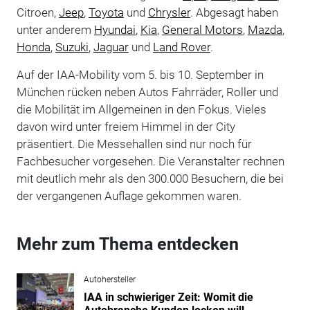
Citroen,
Jeep
,
Toyota
und
Chrysler
. Abgesagt haben
unter anderem
Hyundai
,
Kia
,
General Motors
,
Mazda
,
Honda
,
Suzuki
,
Jaguar
und
Land Rover
.
Auf der IAA-Mobility vom 5. bis 10. September in
München rücken neben Autos Fahrräder, Roller und
die Mobilität im Allgemeinen in den Fokus. Vieles
davon wird unter freiem Himmel in der City
präsentiert. Die Messehallen sind nur noch für
Fachbesucher vorgesehen. Die Veranstalter rechnen
mit deutlich mehr als den 300.000 Besuchern, die bei
der vergangenen Auflage gekommen waren.
Mehr zum Thema entdecken
Autohersteller
IAA in schwieriger Zeit: Womit die