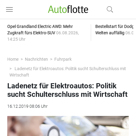
Opel Grandland Electric AWD: Mehr
Bestellstart für Dodg
Zugkraft fürs Elektro-SUV
06.08.2026,
Welten auffällig
06.08
14:25 Uhr
Home
Nachrichten
Fuhrpark
Ladenetz für Elektroautos: Politik sucht Schulterschluss mit
Wirtschaft
Ladenetz für Elektroautos: Politik
sucht Schulterschluss mit Wirtschaft
16.12.2019 08:06 Uhr