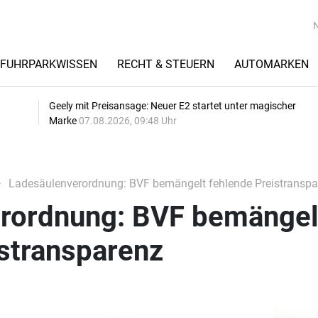
FUHRPARKWISSEN
RECHT & STEUERN
AUTOMARKEN
Geely mit Preisansage: Neuer E2 startet unter magischer
Marke
07.08.2026, 09:48 Uhr
Ladesäulenverordnung: BVF bemängelt fehlende Preistranspa
rordnung: BVF bemängel
istransparenz