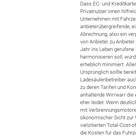
Dass EC- und Kreditkarten
Privatnutzer:innen hilfre
Unternehmen mit Fahrzeu
anbieterübergreifende, ei
Abrechnung, also ein ver
von Anbieter zu Anbieter
Jahr ins Leben gerufene 
harmonisieren soll, würd
erheblich minimiert. Alle
Ursprünglich sollte berei
Ladesäulenbetreiber auc
zu deren Tarifen und Kon
anhaltende Wirrwarr die
eher leidet. Wenn deutl
mit Verbrennungsmotoren
ökonomischer Sicht zur V
vielzitierten Total-Cost
die Kosten für das Fuhr