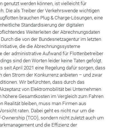
 genutzt werden können, ist vielleicht für
ich. Die als Treiber der Verkehrswende wichtigen
gflotten brauchen Plug & Charge-Lösungen, eine
nheitliche Standardisierung der digitalen
pflichtendes Weiterleiten der Abrechnungsdaten
. Durch die von der Bundesnetzagentur im letzten
Initiative, die die Abrechnungssysteme
e der administrative Aufwand für Flottenbetreiber
rdings sind den Worten leider keine Taten gefolgt.
ts seit April 2021 eine Regelung dafür sorgen, dass
h den Strom der Konkurrenz anbieten – und zwar
ditionen. Wir befürchten, dass durch das
 Akzeptanz von Elektromobilität bei Unternehmen
ich höhere Gesamtkosten im Vergleich zum Fahren
 Realität bleiben, muss man Firmen aus
orsicht raten. Dabei geht es nicht nur um die
-of-Ownership (TCO), sondern nicht zuletzt auch um
parkmanagement und die Effizienz der