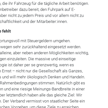
die ihr Fahrzeug für die tägliche Arbeit benötigen.
nbetreiber dazu bereit, den Fuhrpark auf E-
er nicht zu jedem Preis und vor allem nicht zu
haftlichkeit und der Mitarbeiter:innen.
 fehlt
wortungsvoll mit Steuergeldern umgehen.
swegen sehr zurückhaltend eingesetzt werden.
t alleine, aber neben anderen Möglichkeiten wichtig,
en einzuleiten. Die massive und einseitige
gie ist daher per se grenzwertig, wenn es
m Ernst – nicht nur die Gesellschaft als Ganzes,
s und will mehr ökologisch Denken und Handeln.
 Rahmenbedingungen stimmen. Natürlich gibt es
n und eine riesige Meinungs-Bandbreite in einer
r letztendlich haben alle das gleiche Ziel: Wir
n. Der Verband vermisst von staatlicher Seite ein
sches Vorgehen, um diese Ziele zu erreichen.