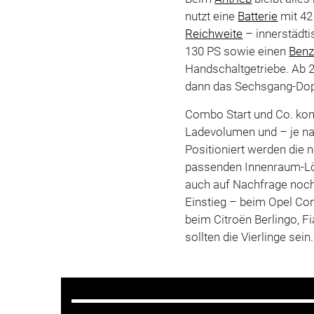
nutzt eine
Batterie
mit 42
Reichweite
– innerstädti
130 PS sowie einen
Benz
Handschaltgetriebe. Ab 2
dann das Sechsgang-Dopp
Combo Start und Co. kom
Ladevolumen und – je nac
Positioniert werden die n
passenden Innenraum-Lös
auch auf Nachfrage noch
Einstieg – beim Opel Com
beim Citroën Berlingo, F
sollten die Vierlinge sein.