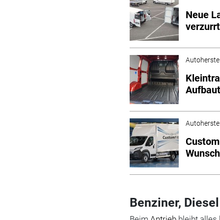
Neue La
verzurr
Autoherstel
Kleintr
Aufbaut
Autoherstel
Custom 
Wunsch
Benziner, Diesel
Beim
Antrieb
bleibt alles