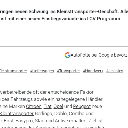
bringen neuen Schwung ins Kleinsttransporter-Geschäft. Alle
bst mit einer neuen Einstiegsvariante ins LCV Programm.
Autoflotte bei Google bevor
leintransporter
#Lieferwagen
#Transporter
#Handwerk
#Leichtes
ewerbetreibende oft der entscheidende Faktor –
g des Fahrzeugs sowie ein nahegelegene Händler.
 seine Marken
Citroën
,
Fiat
,
Opel
und
Peugeot
neue
Kleintransporter
Berlingo, Doblò, Combo und
z First, Easypro, Start und Active erhalten. Ziel ist
Anforderungen der Kundschaft gerechter zu werden.