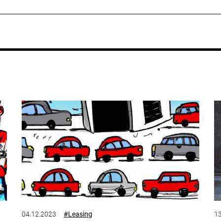
04.12.2023
#Leasing
13