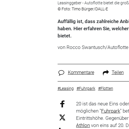
Leasinggeber - Autoflotte bietet die gro
© Foto: Timo Bürger/DALL-E
Auffällig ist, dass zahlreiche A
haben. Hier erfahren Sie, welche
bietet.
von Rocco Swantusch/Autoflotte
Kommentare
Teilen
#Leasing
#Fuhrpark
#Flotten
20 ist das neue Eins ode
möglichen "
Fuhrpark
" be
Eintrittshöhe. Gegenüber
Athlon
von eins auf 20. 