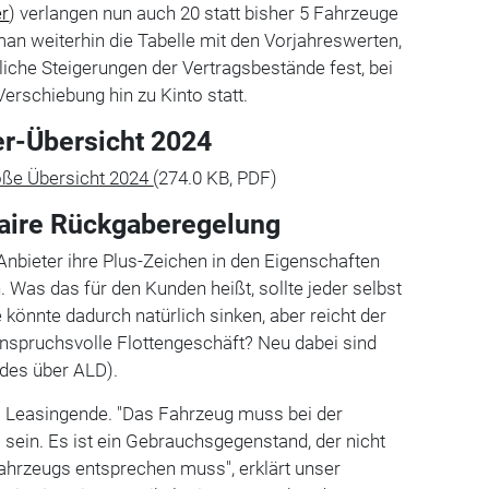
er
) verlangen nun auch 20 statt bisher 5 Fahrzeuge
man weiterhin die Tabelle mit den Vorjahreswerten,
tliche Steigerungen der Vertragsbestände fest, bei
Verschiebung hin zu Kinto statt.
er-Übersicht 2024
roße Übersicht 2024
(274.0 KB, PDF)
Faire Rückgaberegelung
Anbieter ihre Plus-Zeichen in den Eigenschaften
 Was das für den Kunden heißt, sollte jeder selbst
 könnte dadurch natürlich sinken, aber reicht der
anspruchsvolle Flottengeschäft? Neu dabei sind
ides über ALD).
m Leasingende. "Das Fahrzeug muss bei der
sein. Es ist ein Gebrauchsgegenstand, der nicht
hrzeugs entsprechen muss", erklärt unser