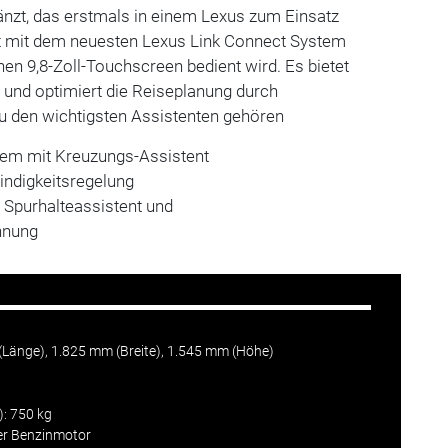
änzt, das erstmals in einem Lexus zum Einsatz
t mit dem neuesten Lexus Link Connect System
nen 9,8-Zoll-Touchscreen bedient wird. Es bietet
 und optimiert die Reiseplanung durch
Zu den wichtigsten Assistenten gehören
tem mit Kreuzungs-Assistent
indigkeitsregelung
 Spurhalteassistent und
nnung
änge), 1.825 mm (Breite), 1.545 mm (Höhe)
: 750 kg
nder Benzinmotor