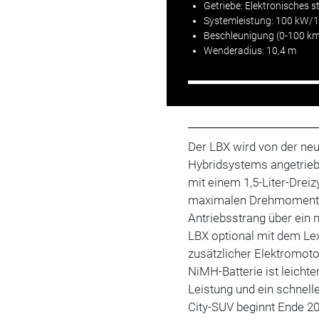
Getriebe
: Elektronisches 
Systemleistung: 100 kW/
Beschleunigung (0-100 km/
Wenderadius: 10,4 m
Der LBX wird von der ne
Hybridsystems angetrieb
mit einem 1,5-Liter-Drei
maximalen Drehmoment 
Antriebsstrang über ein 
LBX optional mit dem L
zusätzlicher Elektromot
NiMH-Batterie ist leichte
Leistung und ein schnell
City-SUV beginnt Ende 20