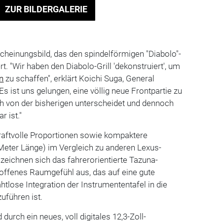
ZUR BILDERGALERIE
rscheinungsbild, das den spindelförmigen "Diabolo"-
ert. "Wir haben den Diabolo-Grill 'dekonstruiert', um
n
zu schaffen", erklärt Koichi Suga, General
s ist uns gelungen, eine völlig neue Frontpartie zu
ich von der bisherigen unterscheidet und dennoch
r ist."
kraftvolle Proportionen sowie kompaktere
eter Länge) im Vergleich zu anderen Lexus-
eichnen sich das fahrerorientierte Tazuna-
, offenes Raumgefühl aus, das auf eine gute
tlose Integration der Instrumententafel in die
uführen ist.
urch ein neues, voll digitales 12,3-Zoll-