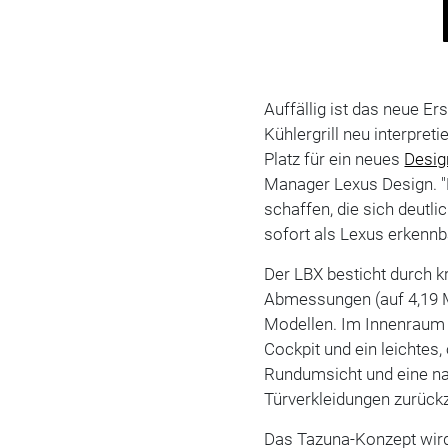
Auffällig ist das neue E
Kühlergrill neu interpreti
Platz für ein neues
Desig
Manager Lexus Design. "E
schaffen, die sich deutl
sofort als Lexus erkennba
Der LBX besticht durch 
Abmessungen (auf 4,19 M
Modellen. Im Innenraum z
Cockpit und ein leichtes
Rundumsicht und eine nah
Türverkleidungen zurückz
Das Tazuna-Konzept wird d