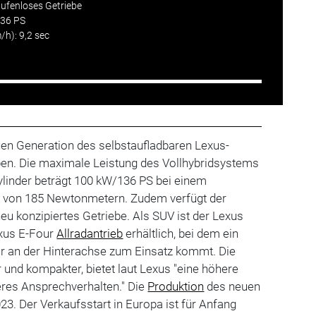
stufenloses Getriebe
136 PS
h): 9,2 sec
uen Generation des selbstaufladbaren Lexus-
en. Die maximale Leistung des Vollhybridsystems
zylinder beträgt 100 kW/136 PS bei einem
von 185 Newtonmetern. Zudem verfügt der
neu konzipiertes Getriebe. Als SUV ist der Lexus
exus E-Four
Allradantrieb
erhältlich, bei dem ein
or an der Hinterachse zum Einsatz kommt. Die
r und kompakter, bietet laut Lexus "eine höhere
eres Ansprechverhalten." Die
Produktion
des neuen
23. Der Verkaufsstart in Europa ist für Anfang