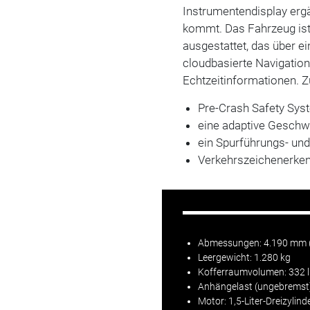
Instrumentendisplay erg
kommt. Das Fahrzeug is
ausgestattet, das über ei
cloudbasierte Navigation
Echtzeitinformationen. 
Pre-Crash Safety Sys
eine adaptive Geschw
ein Spurführungs- und
Verkehrszeichenerke
Abmessungen: 4.190 mm (L
Leergewicht: 1.280 kg
Kofferraumvolumen: 332 l
Anhängelast (ungebremst)
Motor
: 1,5-Liter-Dreizyli