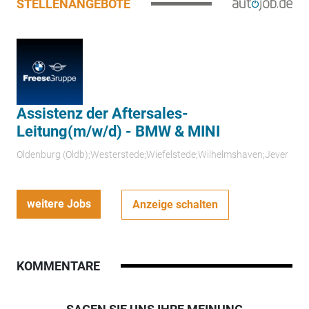
STELLENANGEBOTE
Assistenz der Aftersales-
Leitung(m/w/d) - BMW & MINI
Oldenburg (Oldb);Westerstede;Wiefelstede;Wilhelmshaven;Jever
weitere Jobs
Anzeige schalten
KOMMENTARE