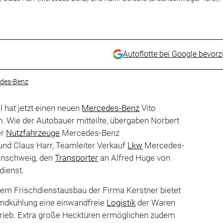
Autoflotte bei Google bevor
des-Benz
 hat jetzt einen neuen
Mercedes-Benz
Vito
Wie der Autobauer mitteilte, übergaben Norbert
er
Nutzfahrzeuge
Mercedes-Benz
 und Claus Harr, Teamleiter Verkauf
Lkw
Mercedes-
unschweig, den
Transporter
an Alfred Huge von
dienst.
nem Frischdienstausbau der Firma Kerstner bietet
tandkühlung eine einwandfreie
Logistik
der Waren
rieb. Extra große Hecktüren ermöglichen zudem