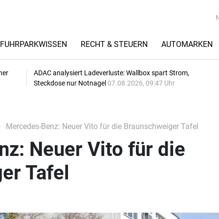
FUHRPARKWISSEN
RECHT & STEUERN
AUTOMARKEN
her
ADAC analysiert Ladeverluste: Wallbox spart Strom,
Steckdose nur Notnagel
07.08.2026, 09:47 Uhr
Mercedes-Benz: Neuer Vito für die Braunschweiger Tafel
: Neuer Vito für die
er Tafel