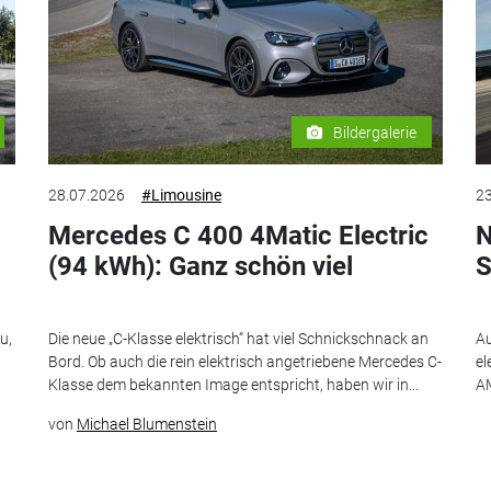
Bildergalerie
28.07.2026
#Limousine
23
Mercedes C 400 4Matic Electric
N
(94 kWh): Ganz schön viel
S
u,
Die neue „C-Klasse elektrisch“ hat viel Schnickschnack an
Au
Bord. Ob auch die rein elektrisch angetriebene Mercedes C-
el
Klasse dem bekannten Image entspricht, haben wir in...
AM
von
Michael Blumenstein