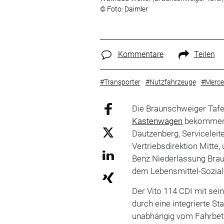
© Foto: Daimler
Kommentare
Teilen
#Transporter
#Nutzfahrzeuge
#Merce
Die Braunschweiger Tafel
Kastenwagen
bekommen. 
Dautzenberg, Serviceleit
Vertriebsdirektion Mitte,
Benz Niederlassung Bra
dem Lebensmittel-Sozial
Der Vito 114 CDI mit sei
durch eine integrierte S
unabhängig vom Fahrbet