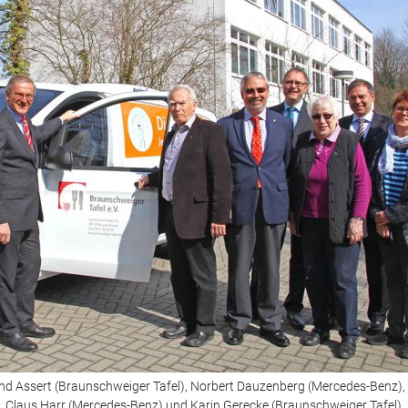
rnd Assert (Braunschweiger Tafel), Norbert Dauzenberg (Mercedes-Benz),
, Claus Harr (Mercedes-Benz) und Karin Gerecke (Braunschweiger Tafel).