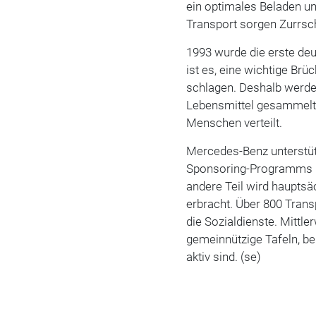
ein optimales Beladen u
Transport sorgen Zurrsc
1993 wurde die erste deut
ist es, eine wichtige B
schlagen. Deshalb werden
Lebensmittel gesammelt u
Menschen verteilt.
Mercedes-Benz unterstüt
Sponsoring-Programms mi
andere Teil wird haupts
erbracht. Über 800 Trans
die Sozialdienste. Mittle
gemeinnützige Tafeln, be
aktiv sind. (se)