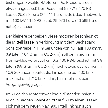
bisherigen Zweiliter-Motoren. Die Preise wurden
etwas angepasst: Der
Diesel
mit 88 kW / 120 PS
kostet 26.670 Euro (22.411 Euro netto), das Triebwerk
mit 100 kW / 136 PS ist ab 28.070 Euro (23.588 Euro
netto) zu haben.
Der kleinere der beiden Dieselmotoren beschleunigt
die
Mittelklasse
in Verbindung mit dem Sechsgang-
Schaltgetriebe in 11,9 Sekunden von null auf 100 km/h.
3,9 Liter (104 Gramm
CO2
/km) soll der Insignia im
Normzyklus verbrauchen. Der 136 PS-Diesel ist mit 3,8
Litern (99 Gramm CO2/km) noch etwas sparsamer. In
10,9 Sekunden spurtet die
Limousine
auf 100 km/h,
maximal sind 210 km/h drin, fünf mehr als beim
Vorgänger-Aggregat.
Im Zuge des Motorenwechsels rüstet der Insignia
auch in Sachen
Konnektivität
auf: Zum einen lassen
sich mit dem neuen Navi 900 Intellilink nun auch