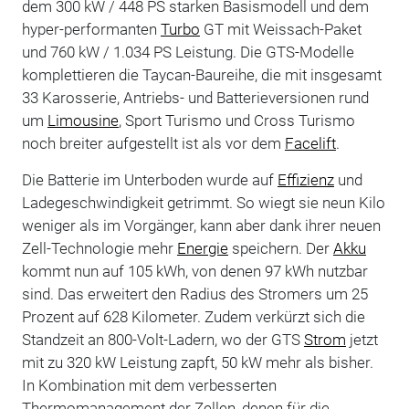
dem 300 kW / 448 PS starken Basismodell und dem
hyper-performanten
Turbo
GT mit Weissach-Paket
und 760 kW / 1.034 PS Leistung. Die GTS-Modelle
komplettieren die Taycan-Baureihe, die mit insgesamt
33 Karosserie, Antriebs- und Batterieversionen rund
um
Limousine
, Sport Turismo und Cross Turismo
noch breiter aufgestellt ist als vor dem
Facelift
.
Die Batterie im Unterboden wurde auf
Effizienz
und
Ladegeschwindigkeit getrimmt. So wiegt sie neun Kilo
weniger als im Vorgänger, kann aber dank ihrer neuen
Zell-Technologie mehr
Energie
speichern. Der
Akku
kommt nun auf 105 kWh, von denen 97 kWh nutzbar
sind. Das erweitert den Radius des Stromers um 25
Prozent auf 628 Kilometer. Zudem verkürzt sich die
Standzeit an 800-Volt-Ladern, wo der GTS
Strom
jetzt
mit zu 320 kW Leistung zapft, 50 kW mehr als bisher.
In Kombination mit dem verbesserten
Thermomanagement der Zellen, denen für die