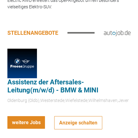
Electric AWD erweitert das Opel-Angebot um ein besonders
vielseitiges Elektro-SUV.
STELLENANGEBOTE
Assistenz der Aftersales-
Leitung(m/w/d) - BMW & MINI
Oldenburg (Oldb);Westerstede;Wiefelstede;Wilhelmshaven;Jever
weitere Jobs
Anzeige schalten