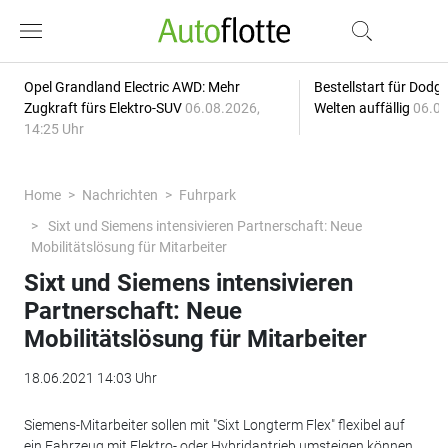
Opel Grandland Electric AWD: Mehr
Bestellstart für Dodg
Zugkraft fürs Elektro-SUV
06.08.2026,
Welten auffällig
06.08
14:25 Uhr
Home
Nachrichten
Fuhrpark
Sixt und Siemens intensivieren Partnerschaft: Neue
Mobilitätslösung für Mitarbeiter
Sixt und Siemens intensivieren
Partnerschaft: Neue
Mobilitätslösung für Mitarbeiter
18.06.2021 14:03 Uhr
Siemens-Mitarbeiter sollen mit "Sixt Longterm Flex" flexibel auf
ein Fahrzeug mit Elektro- oder Hybridantrieb umsteigen können.