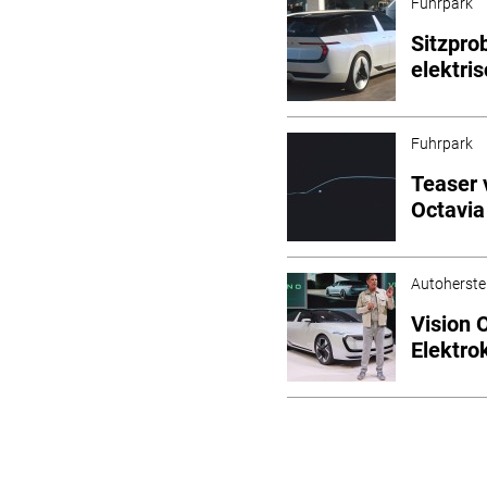
Fuhrpark
Sitzpro
elektri
Fuhrpark
Teaser 
Octavia
Autoherstel
Vision 
Elektro