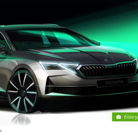
Bilderg
i.