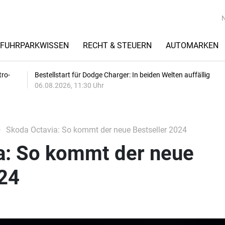
FUHRPARKWISSEN
RECHT & STEUERN
AUTOMARKEN
tro-
Bestellstart für Dodge Charger: In beiden Welten auffällig
06.08.2026, 11:30 Uhr
Skoda Octavia: So kommt der neue Bestseller 2024
a: So kommt der neue
024