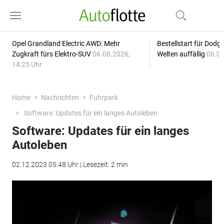
Opel Grandland Electric AWD: Mehr
Bestellstart für Dodg
Zugkraft fürs Elektro-SUV
06.08.2026,
Welten auffällig
06.08
14:25 Uhr
Home
Nachrichten
Fuhrpark
Software: Updates für ein langes Autoleben
Software: Updates für ein langes
Autoleben
02.12.2023 05:48 Uhr | Lesezeit: 2 min