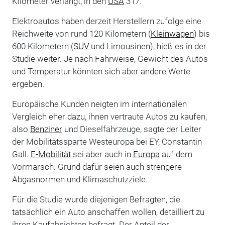
Kilometer verlangt, in den
USA
317.
Elektroautos haben derzeit Herstellern zufolge eine
Reichweite von rund 120 Kilometern (
Kleinwagen
) bis
600 Kilometern (
SUV
und Limousinen), hieß es in der
Studie weiter. Je nach Fahrweise, Gewicht des Autos
und Temperatur könnten sich aber andere Werte
ergeben.
Europäische Kunden neigten im internationalen
Vergleich eher dazu, ihnen vertraute Autos zu kaufen,
also
Benziner
und Dieselfahrzeuge, sagte der Leiter
der Mobilitätssparte Westeuropa bei EY, Constantin
Gall.
E-Mobilität
sei aber auch in
Europa
auf dem
Vormarsch. Grund dafür seien auch strengere
Abgasnormen und Klimaschutzziele.
Für die Studie wurde diejenigen Befragten, die
tatsächlich ein Auto anschaffen wollen, detailliert zu
ihren Kaufabsichten befragt. Der Anteil der