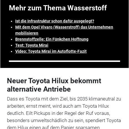
Mehr zum Thema Wasserstoff
Ist die Infrastruktur schon dafür ausgelegt?
Mit dem Opel Vivaro (Wasserstroff) das Unternehmen
mobilisieren
Brennstoffzelle: Ein Fünkchen Hoffnung
Test: Toyota Mirai
Video: Toyota Mirai im Autoflotte-Fazit
Neuer Toyota Hilux bekommt
alternative Antriebe
Dass es Toyota mit dem Ziel, bis 2035 klimaneutral zu
arbeiten, ernst meint, wird auch am Toyota Hilux
deutlich. Eilt Pickups in der Regel der Ruf voraus,
besonders umweltschädlich zu sein, spendiert Toyota
dem Hilux einen auf dem Papier sparsamen