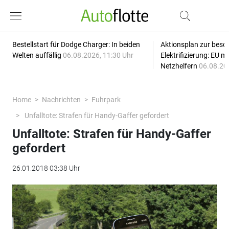
Bestellstart für Dodge Charger: In beiden
Aktionsplan zur besc
Welten auffällig
06.08.2026, 11:30 Uhr
Elektrifizierung: EU 
Netzhelfern
06.08.20
Home
Nachrichten
Fuhrpark
Unfalltote: Strafen für Handy-Gaffer gefordert
Unfalltote: Strafen für Handy-Gaffer
gefordert
26.01.2018 03:38 Uhr