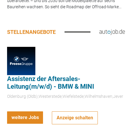
überarbeitet – und bis 2030 soll die Modellpalette auf sechs
Baureihen wachsen. So sieht die Roadmap der Offroad-Marke...
STELLENANGEBOTE
Assistenz der Aftersales-
Leitung(m/w/d) - BMW & MINI
Oldenburg (Oldb);Westerstede;Wiefelstede;Wilhelmshaven;Jever
weitere Jobs
Anzeige schalten