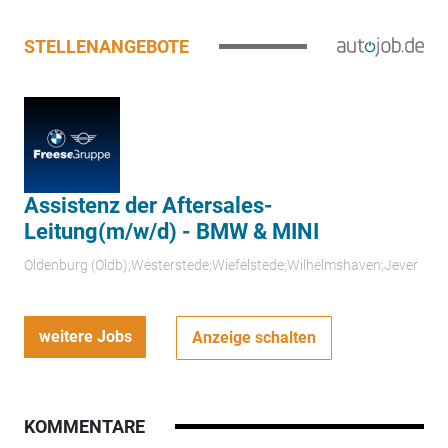
STELLENANGEBOTE
Assistenz der Aftersales-
Leitung(m/w/d) - BMW & MINI
Oldenburg (Oldb);Westerstede;Wiefelstede;Wilhelmshaven;Jever
weitere Jobs
Anzeige schalten
KOMMENTARE