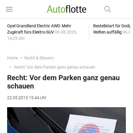
Opel Grandland Electric AWD: Mehr
Bestellstart für Dodg
Zugkraft fürs Elektro-SUV
06.08.2026,
Welten auffällig
06.08
14:25 Uhr
Home
Recht & Steuern
Recht: Vor dem Parken ganz genau schauen
Recht: Vor dem Parken ganz genau
schauen
22.05.2015 15:44 Uhr