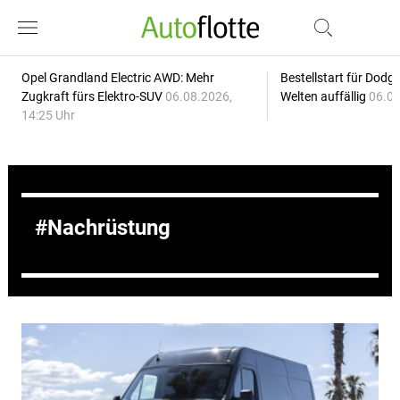
Opel Grandland Electric AWD: Mehr
Bestellstart für Dodg
Zugkraft fürs Elektro-SUV
06.08.2026,
Welten auffällig
06.08
14:25 Uhr
Nachrüstung