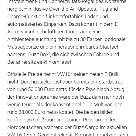
Infotainment- und Konnektivitäts-Regal des Konzerns
hergibt – inklusive Over-the-Air-Updates, Plug-and-
Charge-Funktion für komfortables Laden und
automatisiertes Einparken. Dazu kommt in dem E-
Auto-typisch sehr luftigen Innenraum eine
Ambientebeleuchtung mit bis zu 30 Farben, optionale
Massagesitze und ein herausnehmbares Staufach
namens "Buzz Box", die sich zwischen Fahrer- und
Beifahrersitz einklinken lässt.
Offizielle Preise nennt VW für seinen neuen E-Bulli
nicht. Durchgesickert ist aber bereits ein Startbetrag
von rund 50.000 Euro netto für den Pkw. Nach Abzug
der Innovationsprämie wäre der Buzz dann nur noch
wenig teurer als der konventionelle T7 Multivan, der
rund 38.000 Euro netto kostet. Die beiden bilden
künftig das Großraumlimousinen-Programm der
Norddeutschen, während der Buzz Cargo im aktuellen
VW T6.1 sein Gegenstück hat. Komplett ersetzen kann