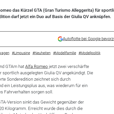
Romeo das Kürzel GTA (Gran Turismo Alleggerita) für sportl
ition darf jetzt ein Duo auf Basis der Giulia QV anknüpfen.
Autoflotte bei Google bevor
wagen
#Limousine
#Neuheiten
#Modellfamilie
#Modellpolitik
und GTAm hat
Alfa Romeo
jetzt zwei verschärfte
r sportlich ausgelegten Giulia QV angekündigt. Die
erte Sonderedition zeichnet sich durch
 ein Leistungsplus aus, was wiederum für ein
 Fahrverhalten sorgen soll.
n GTA-Version sinkt das Gewicht gegenüber der
20 Kilogramm. Erreicht wurde dies durch die