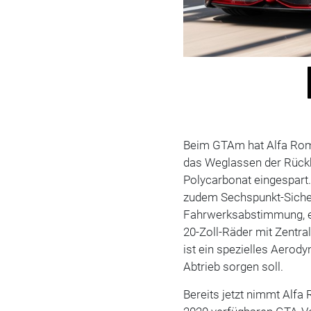
Beim GTAm hat Alfa Ro
das Weglassen der Rück
Polycarbonat eingespart
zudem Sechspunkt-Sicherh
Fahrwerksabstimmung, ei
20-Zoll-Räder mit Zentr
ist ein spezielles Aerod
Abtrieb sorgen soll.
Bereits jetzt nimmt Al