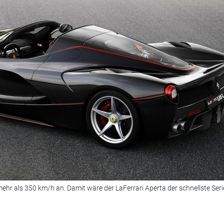
ehr als 350 km/h an. Damit wäre der LaFerrari Aperta der schnellste Seri