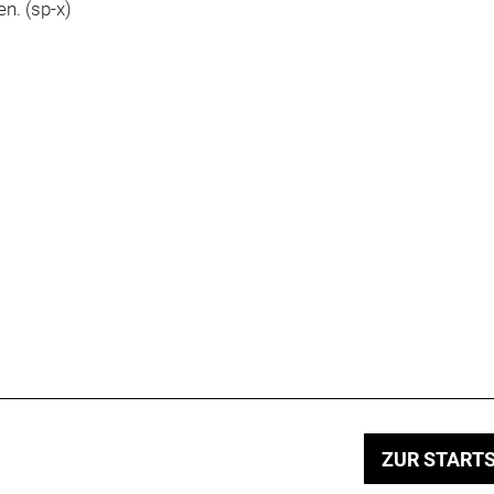
n. (sp-x)
ZUR STARTS