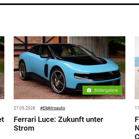
Bildergalerie
27.05.2026
#Elektroauto
17
et
Ferrari Luce: Zukunft unter
F
Strom
N
C