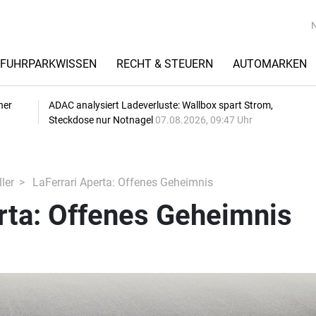
FUHRPARKWISSEN
RECHT & STEUERN
AUTOMARKEN
her
ADAC analysiert Ladeverluste: Wallbox spart Strom,
Steckdose nur Notnagel
07.08.2026, 09:47 Uhr
ler
LaFerrari Aperta: Offenes Geheimnis
rta: Offenes Geheimnis