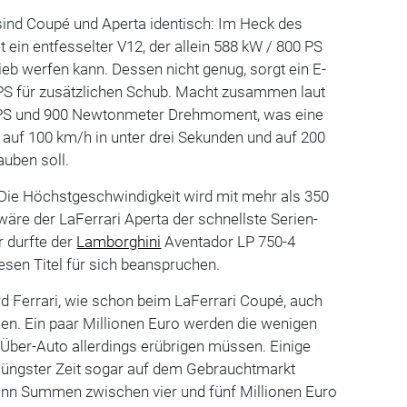
sind Coupé und Aperta identisch: Im Heck des
t ein entfesselter V12, der allein 588 kW / 800 PS
ieb werfen kann. Dessen nicht genug, sorgt ein E-
PS für zusätzlichen Schub. Macht zusammen laut
PS und 900 Newtonmeter Drehmoment, was eine
 auf 100 km/h in unter drei Sekunden und auf 200
auben soll.
 Die Höchstgeschwindigkeit wird mit mehr als 350
re der LaFerrari Aperta der schnellste Serien-
r durfte der
Lamborghini
Aventador LP 750-4
sen Titel für sich beanspruchen.
d Ferrari, wie schon beim LaFerrari Coupé, auch
nen. Ein paar Millionen Euro werden die wenigen
Über-Auto allerdings erübrigen müssen. Einige
 jüngster Zeit sogar auf dem Gebrauchtmarkt
dann Summen zwischen vier und fünf Millionen Euro