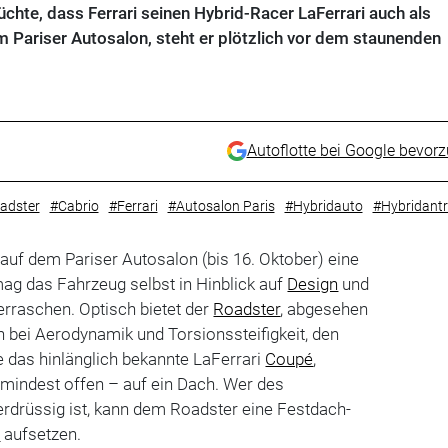
üchte, dass Ferrari seinen Hybrid-Racer LaFerrari auch als
m Pariser Autosalon, steht er plötzlich vor dem staunenden
Autoflotte bei Google bevor
adster
#Cabrio
#Ferrari
#Autosalon Paris
#Hybridauto
#Hybridantr
auf dem Pariser Autosalon (bis 16. Oktober) eine
rmag das Fahrzeug selbst in Hinblick auf
Design
und
erraschen. Optisch bietet der
Roadster
, abgesehen
 bei Aerodynamik und Torsionssteifigkeit, den
e das hinlänglich bekannte LaFerrari
Coupé
,
zumindest offen – auf ein Dach. Wer des
rdrüssig ist, kann dem Roadster eine Festdach-
n
aufsetzen.